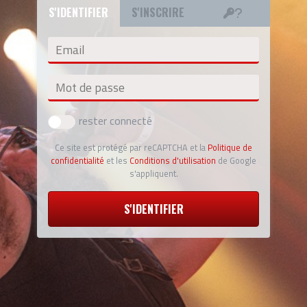
S'IDENTIFIER
S'INSCRIRE
Email
Mot de passe
rester connecté
Ce site est protégé par reCAPTCHA et la
Politique de
confidentialité
et les
Conditions d'utilisation
de Google
s'appliquent.
S'IDENTIFIER