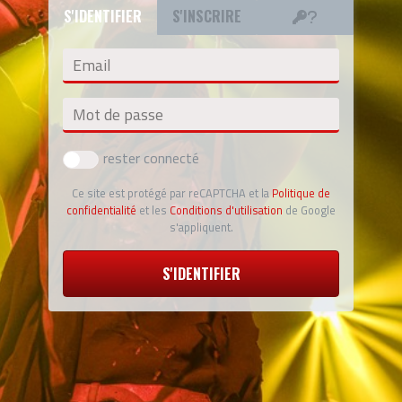
S'IDENTIFIER
S'INSCRIRE
Email
Mot de passe
rester connecté
Ce site est protégé par reCAPTCHA et la
Politique de
confidentialité
et les
Conditions d'utilisation
de Google
s'appliquent.
S'IDENTIFIER