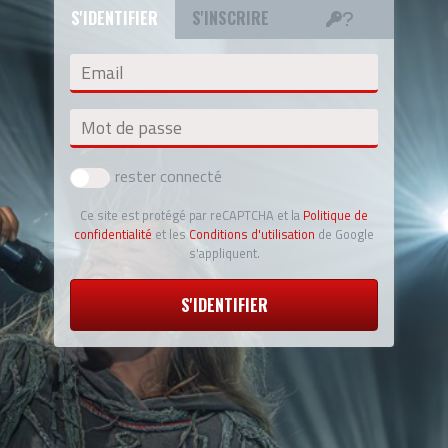
S'IDENTIFIER
S'INSCRIRE
Email
Mot de passe
rester connecté
Ce site est protégé par reCAPTCHA et la
Politique de
confidentialité
et les
Conditions d'utilisation
de Google
s'appliquent.
S'IDENTIFIER