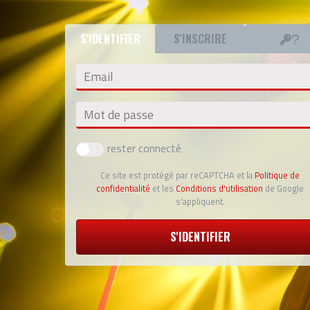
S'IDENTIFIER
S'INSCRIRE
Email
Mot de passe
rester connecté
Ce site est protégé par reCAPTCHA et la
Politique de
confidentialité
et les
Conditions d'utilisation
de Google
s'appliquent.
S'IDENTIFIER