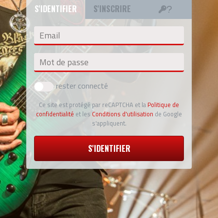
S'IDENTIFIER
S'INSCRIRE
Email
Mot de passe
rester connecté
Ce site est protégé par reCAPTCHA et la
Politique de
confidentialité
et les
Conditions d'utilisation
de Google
s'appliquent.
S'IDENTIFIER