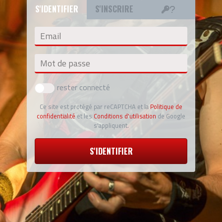
S'IDENTIFIER
S'INSCRIRE
Email
Mot de passe
rester connecté
Ce site est protégé par reCAPTCHA et la
Politique de
confidentialité
et les
Conditions d'utilisation
de Google
s'appliquent.
S'IDENTIFIER