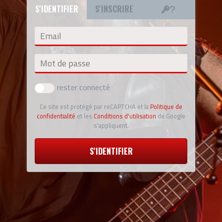
S'IDENTIFIER
S'INSCRIRE
Email
Mot de passe
rester connecté
Ce site est protégé par reCAPTCHA et la
Politique de
confidentialité
et les
Conditions d'utilisation
de Google
s'appliquent.
S'IDENTIFIER