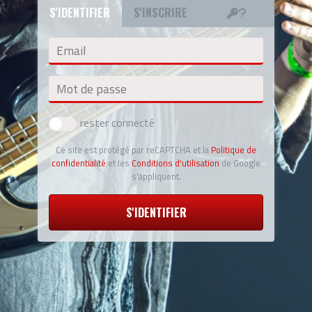
S'IDENTIFIER
S'INSCRIRE
Email
Mot de passe
rester connecté
Ce site est protégé par reCAPTCHA et la
Politique de
confidentialité
et les
Conditions d'utilisation
de Google
s'appliquent.
S'IDENTIFIER