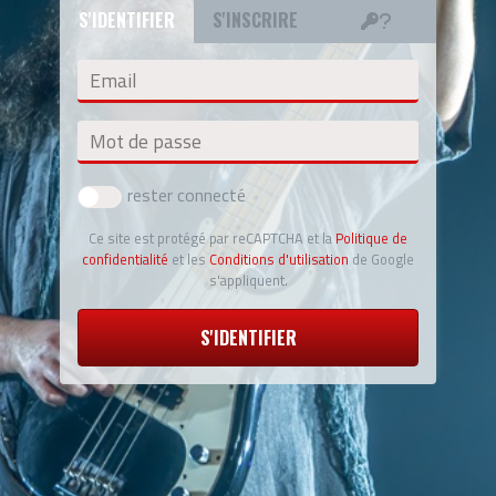
S'IDENTIFIER
S'INSCRIRE
Email
Mot de passe
rester connecté
Ce site est protégé par reCAPTCHA et la
Politique de
confidentialité
et les
Conditions d'utilisation
de Google
s'appliquent.
S'IDENTIFIER