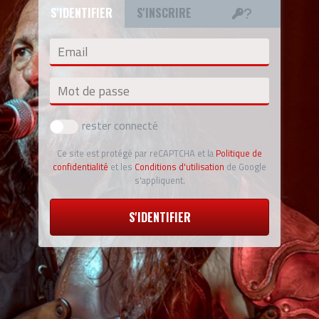
S'IDENTIFIER
S'INSCRIRE
Email
Mot de passe
rester connecté
Ce site est protégé par reCAPTCHA et la
Politique de
confidentialité
et les
Conditions d'utilisation
de Google
s'appliquent.
S'IDENTIFIER