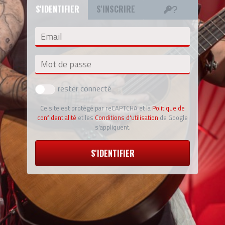
S'IDENTIFIER
S'INSCRIRE
Email
Mot de passe
rester connecté
Ce site est protégé par reCAPTCHA et la
Politique de
confidentialité
et les
Conditions d'utilisation
de Google
s'appliquent.
S'IDENTIFIER