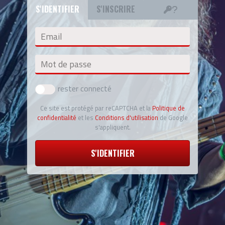
S'IDENTIFIER
S'INSCRIRE
Email
Mot de passe
rester connecté
Ce site est protégé par reCAPTCHA et la
Politique de
confidentialité
et les
Conditions d'utilisation
de Google
s'appliquent.
S'IDENTIFIER