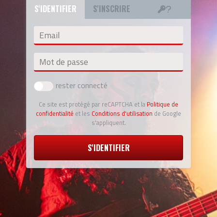
S'IDENTIFIER
S'INSCRIRE
Email
Mot de passe
rester connecté
Ce site est protégé par reCAPTCHA et la
Politique de
confidentialité
et les
Conditions d'utilisation
de Google
s'appliquent.
S'IDENTIFIER