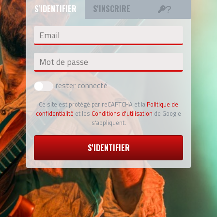
S'IDENTIFIER
S'INSCRIRE
Email
Mot de passe
rester connecté
Ce site est protégé par reCAPTCHA et la
Politique de
confidentialité
et les
Conditions d'utilisation
de Google
s'appliquent.
S'IDENTIFIER