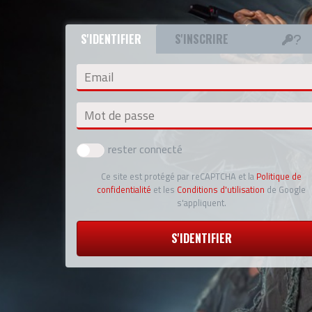
S'IDENTIFIER
S'INSCRIRE
Email
Mot de passe
rester connecté
Ce site est protégé par reCAPTCHA et la
Politique de
confidentialité
et les
Conditions d'utilisation
de Google
s'appliquent.
S'IDENTIFIER