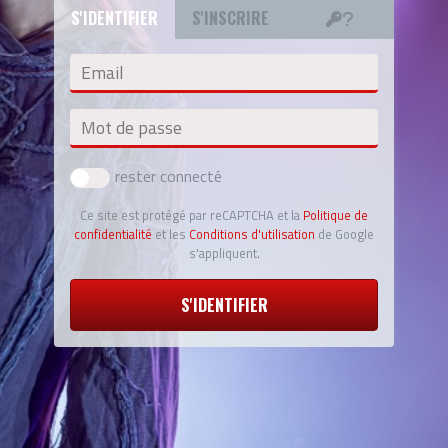
S'IDENTIFIER
S'INSCRIRE
Email
Mot de passe
rester connecté
Ce site est protégé par reCAPTCHA et la
Politique de
confidentialité
et les
Conditions d'utilisation
de Google
s'appliquent.
S'IDENTIFIER