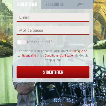
S'IDENTIFIER
S'INSCRIRE
Email
Mot de passe
rester connecté
Ce site est protégé par reCAPTCHA et la
Politique de
confidentialité
et les
Conditions d'utilisation
de Google
s'appliquent.
S'IDENTIFIER