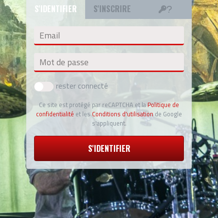
S'IDENTIFIER
S'INSCRIRE
Email
Mot de passe
rester connecté
Ce site est protégé par reCAPTCHA et la
Politique de
confidentialité
et les
Conditions d'utilisation
de Google
s'appliquent.
S'IDENTIFIER