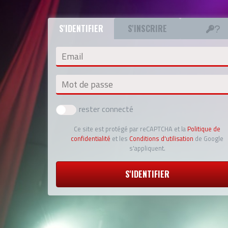
S'IDENTIFIER
S'INSCRIRE
Email
Mot de passe
rester connecté
Ce site est protégé par reCAPTCHA et la
Politique de
confidentialité
et les
Conditions d'utilisation
de Google
s'appliquent.
S'IDENTIFIER