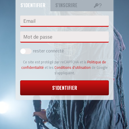
S'IDENTIFIER
S'INSCRIRE
Email
Mot de passe
rester connecté
Ce site est protégé par reCAPTCHA et la
Politique de
confidentialité
et les
Conditions d'utilisation
de Google
s'appliquent.
S'IDENTIFIER