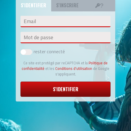
S'IDENTIFIER
S'INSCRIRE
Email
Mot de passe
rester connecté
Ce site est protégé par reCAPTCHA et la
Politique de
confidentialité
et les
Conditions d'utilisation
de Google
s'appliquent.
S'IDENTIFIER