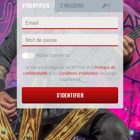
S'IDENTIFIER
S'INSCRIRE
Email
Mot de passe
rester connecté
Ce site est protégé par reCAPTCHA et la
Politique de
confidentialité
et les
Conditions d'utilisation
de Google
s'appliquent.
S'IDENTIFIER