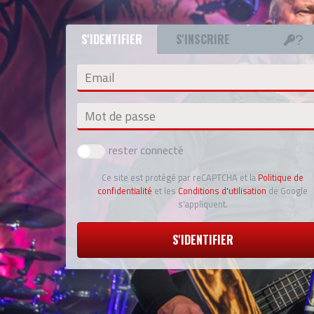
S'IDENTIFIER
S'INSCRIRE
Email
Mot de passe
rester connecté
Ce site est protégé par reCAPTCHA et la
Politique de
confidentialité
et les
Conditions d'utilisation
de Google
s'appliquent.
S'IDENTIFIER