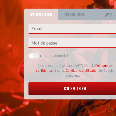
S'IDENTIFIER
S'INSCRIRE
Email
Mot de passe
rester connecté
Ce site est protégé par reCAPTCHA et la
Politique de
confidentialité
et les
Conditions d'utilisation
de Google
s'appliquent.
S'IDENTIFIER