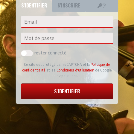
S'IDENTIFIER
S'INSCRIRE
Email
Mot de passe
rester connecté
Ce site est protégé par reCAPTCHA et la
Politique de
confidentialité
et les
Conditions d'utilisation
de Google
s'appliquent.
S'IDENTIFIER