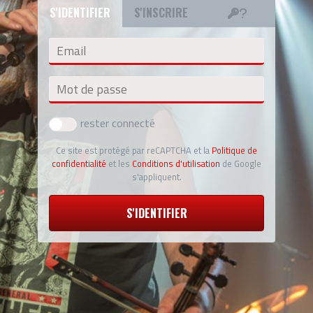
S'IDENTIFIER
S'INSCRIRE
Email
Mot de passe
rester connecté
Ce site est protégé par reCAPTCHA et la
Politique de
confidentialité
et les
Conditions d'utilisation
de Google
s'appliquent.
S'IDENTIFIER