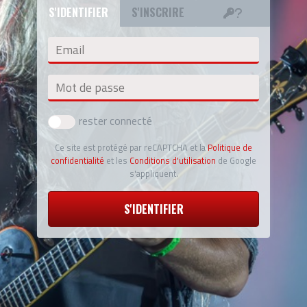
S'IDENTIFIER
S'INSCRIRE
Email
Mot de passe
rester connecté
Ce site est protégé par reCAPTCHA et la
Politique de
confidentialité
et les
Conditions d'utilisation
de Google
s'appliquent.
S'IDENTIFIER