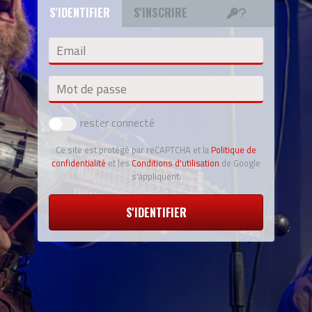
S'IDENTIFIER
S'INSCRIRE
Email
Mot de passe
rester connecté
Ce site est protégé par reCAPTCHA et la
Politique de
confidentialité
et les
Conditions d'utilisation
de Google
s'appliquent.
S'IDENTIFIER