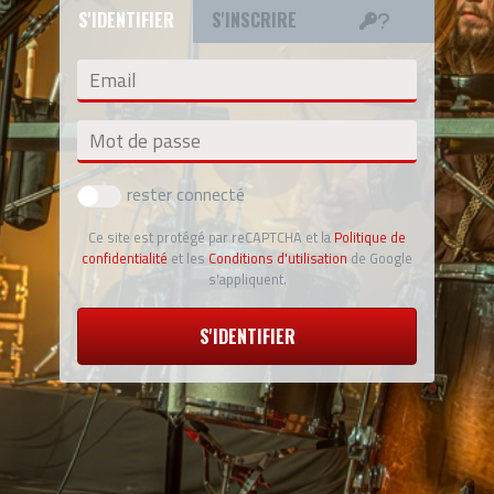
S'IDENTIFIER
S'INSCRIRE
Email
Mot de passe
rester connecté
Ce site est protégé par reCAPTCHA et la
Politique de
confidentialité
et les
Conditions d'utilisation
de Google
s'appliquent.
S'IDENTIFIER