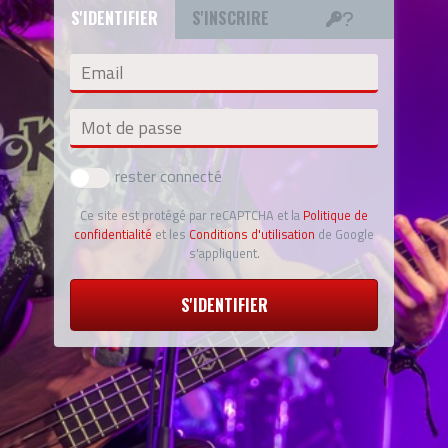
S'IDENTIFIER
S'INSCRIRE
Email
Mot de passe
rester connecté
Ce site est protégé par reCAPTCHA et la
Politique de
confidentialité
et les
Conditions d'utilisation
de Google
s'appliquent.
S'IDENTIFIER