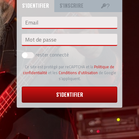
S'IDENTIFIER
S'INSCRIRE
Email
Mot de passe
rester connecté
Ce site est protégé par reCAPTCHA et la
Politique de
confidentialité
et les
Conditions d'utilisation
de Google
s'appliquent.
S'IDENTIFIER