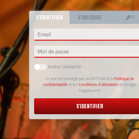
S'IDENTIFIER
S'INSCRIRE
Email
Mot de passe
rester connecté
Ce site est protégé par reCAPTCHA et la
Politique de
confidentialité
et les
Conditions d'utilisation
de Google
s'appliquent.
S'IDENTIFIER