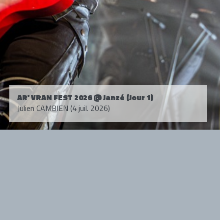
AR' VRAN FEST 2026 @ Janzé (Jour 1)
Julien CAMBIEN (4 juil. 2026)
Tous droits réservés. © 1985-2026 HARD FORCE®. Contenu web © 2010-
2026 hardforce.com
HARD FORCE® est une marque déposée.
mentions légales
-
nous contacter
NOS PARTENAIRES