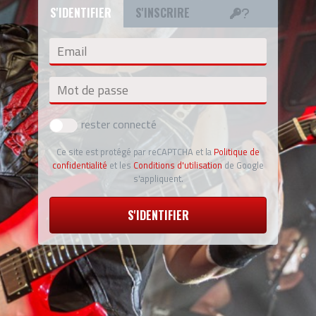
S'IDENTIFIER
S'INSCRIRE
Email
Mot de passe
rester connecté
Ce site est protégé par reCAPTCHA et la
Politique de
confidentialité
et les
Conditions d'utilisation
de Google
s'appliquent.
S'IDENTIFIER