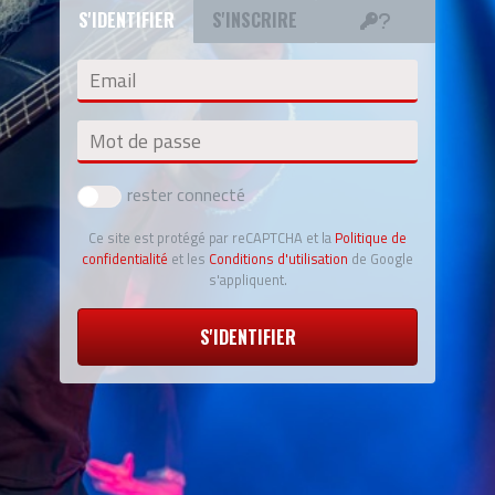
S'IDENTIFIER
S'INSCRIRE
Email
Mot de passe
rester connecté
Ce site est protégé par reCAPTCHA et la
Politique de
confidentialité
et les
Conditions d'utilisation
de Google
s'appliquent.
S'IDENTIFIER