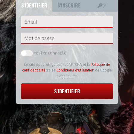
S'IDENTIFIER
S'INSCRIRE
Email
Mot de passe
rester connecté
Ce site est protégé par reCAPTCHA et la
Politique de
confidentialité
et les
Conditions d'utilisation
de Google
s'appliquent.
S'IDENTIFIER