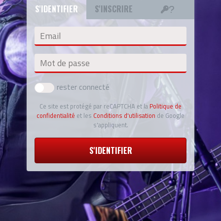
S'IDENTIFIER
S'INSCRIRE
Email
Mot de passe
rester connecté
Ce site est protégé par reCAPTCHA et la
Politique de
confidentialité
et les
Conditions d'utilisation
de Google
s'appliquent.
S'IDENTIFIER