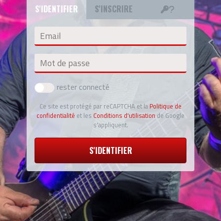
S'IDENTIFIER
S'INSCRIRE
Email
Mot de passe
rester connecté
Ce site est protégé par reCAPTCHA et la
Politique de
confidentialité
et les
Conditions d'utilisation
de Google
s'appliquent.
S'IDENTIFIER