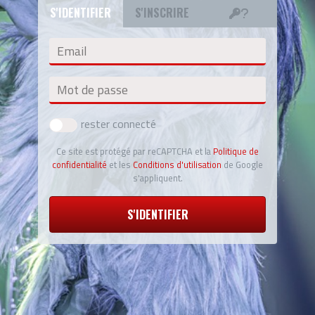
S'IDENTIFIER
S'INSCRIRE
Email
Mot de passe
rester connecté
Ce site est protégé par reCAPTCHA et la
Politique de
confidentialité
et les
Conditions d'utilisation
de Google
s'appliquent.
S'IDENTIFIER