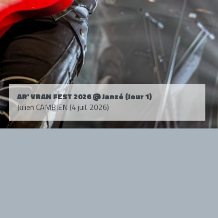
AR' VRAN FEST 2026 @ Janzé (Jour 1)
Julien CAMBIEN (4 juil. 2026)
Tous droits réservés. © 1985-2026 HARD FORCE®. Contenu web © 2010-
2026 hardforce.com
HARD FORCE® est une marque déposée.
mentions légales
-
nous contacter
NOS PARTENAIRES