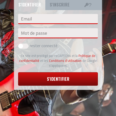
S'IDENTIFIER
S'INSCRIRE
Email
Mot de passe
rester connecté
Ce site est protégé par reCAPTCHA et la
Politique de
confidentialité
et les
Conditions d'utilisation
de Google
s'appliquent.
S'IDENTIFIER