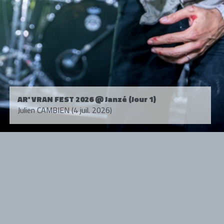
AR' VRAN FEST 2026 @ Janzé (Jour 1)
Julien CAMBIEN (4 juil. 2026)
Tous droits réservés. © 1985-2026 HARD FORCE®. Contenu web © 2010-
2026 hardforce.com
HARD FORCE® est une marque déposée.
mentions légales
-
nous contacter
NOS PARTENAIRES