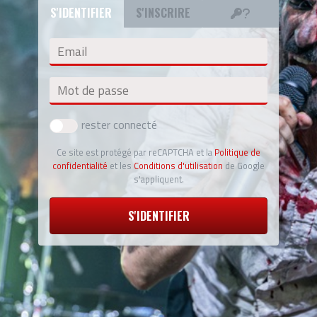
S'IDENTIFIER
S'INSCRIRE
Email
Mot de passe
rester connecté
Ce site est protégé par reCAPTCHA et la
Politique de
confidentialité
et les
Conditions d'utilisation
de Google
s'appliquent.
S'IDENTIFIER