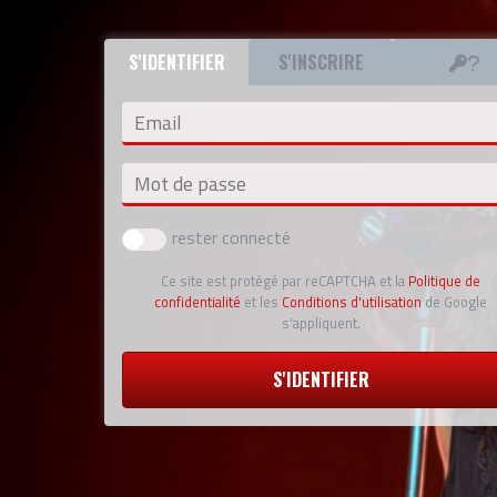
S'IDENTIFIER
S'INSCRIRE
Email
Mot de passe
rester connecté
Ce site est protégé par reCAPTCHA et la
Politique de
confidentialité
et les
Conditions d'utilisation
de Google
s'appliquent.
S'IDENTIFIER