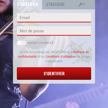
S'IDENTIFIER
S'INSCRIRE
Email
Mot de passe
rester connecté
Ce site est protégé par reCAPTCHA et la
Politique de
confidentialité
et les
Conditions d'utilisation
de Google
s'appliquent.
S'IDENTIFIER