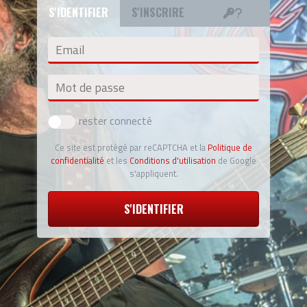
S'IDENTIFIER
S'INSCRIRE
Email
Mot de passe
rester connecté
Ce site est protégé par reCAPTCHA et la
Politique de
confidentialité
et les
Conditions d'utilisation
de Google
s'appliquent.
S'IDENTIFIER