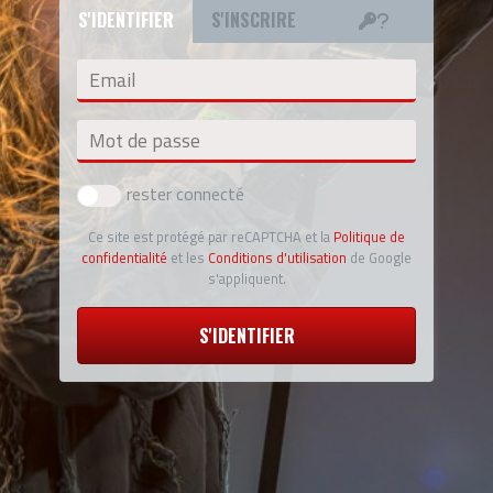
S'IDENTIFIER
S'INSCRIRE
Email
Mot de passe
rester connecté
Ce site est protégé par reCAPTCHA et la
Politique de
confidentialité
et les
Conditions d'utilisation
de Google
s'appliquent.
S'IDENTIFIER