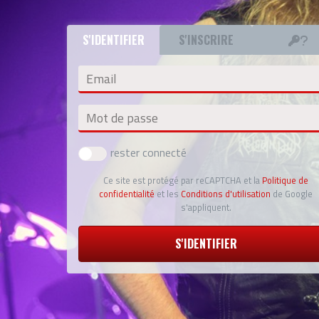
S'IDENTIFIER
S'INSCRIRE
Email
Mot de passe
rester connecté
Ce site est protégé par reCAPTCHA et la
Politique de
confidentialité
et les
Conditions d'utilisation
de Google
s'appliquent.
S'IDENTIFIER