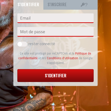
S'IDENTIFIER
S'INSCRIRE
Email
Mot de passe
rester connecté
Ce site est protégé par reCAPTCHA et la
Politique de
confidentialité
et les
Conditions d'utilisation
de Google
s'appliquent.
S'IDENTIFIER