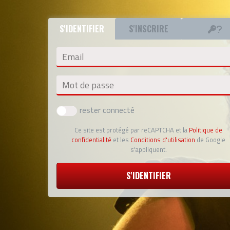
S'IDENTIFIER
S'INSCRIRE
Email
Mot de passe
rester connecté
Ce site est protégé par reCAPTCHA et la
Politique de
confidentialité
et les
Conditions d'utilisation
de Google
s'appliquent.
S'IDENTIFIER