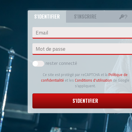
S'IDENTIFIER
S'INSCRIRE
Email
Mot de passe
rester connecté
Ce site est protégé par reCAPTCHA et la
Politique de
confidentialité
et les
Conditions d'utilisation
de Google
s'appliquent.
S'IDENTIFIER