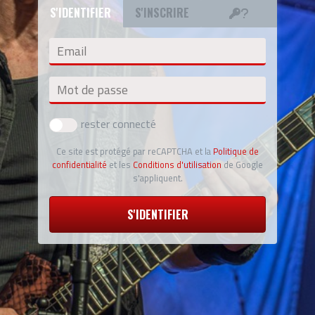
S'IDENTIFIER
S'INSCRIRE
Email
Mot de passe
rester connecté
Ce site est protégé par reCAPTCHA et la
Politique de
confidentialité
et les
Conditions d'utilisation
de Google
s'appliquent.
S'IDENTIFIER