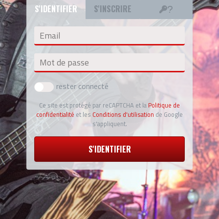
S'IDENTIFIER
S'INSCRIRE
Email
Mot de passe
rester connecté
Ce site est protégé par reCAPTCHA et la
Politique de
confidentialité
et les
Conditions d'utilisation
de Google
s'appliquent.
S'IDENTIFIER